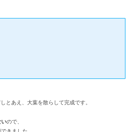
し
。
だしとあえ、大葉を散らして完成です。
ない
ので、
ができました。