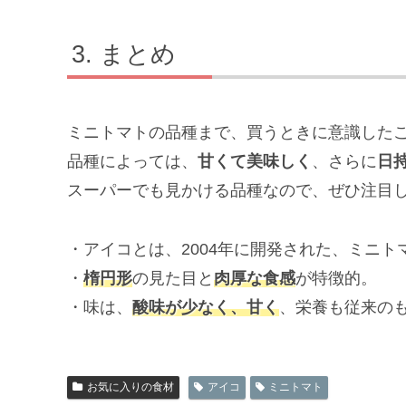
まとめ
ミニトマトの品種まで、買うときに意識した
品種によっては、
甘くて美味しく
、さらに
日
スーパーでも見かける品種なので、ぜひ注目
・アイコとは、2004年に開発された、ミニト
・
楕円形
の見た目と
肉厚な食感
が特徴的。
・味は、
酸味が少なく、甘く
、栄養も従来の
お気に入りの食材
アイコ
ミニトマト