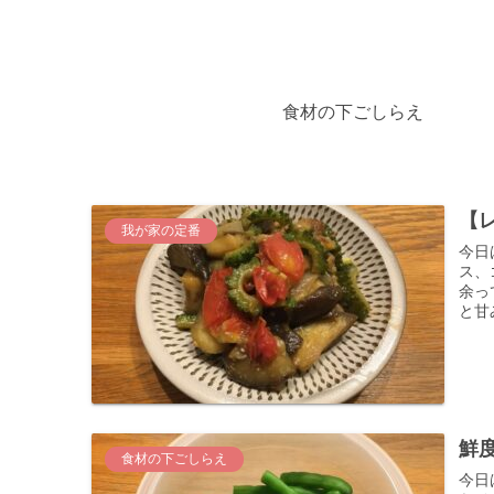
食材の下ごしらえ
【
我が家の定番
今日
ス、
余っ
と甘
鮮
食材の下ごしらえ
今日