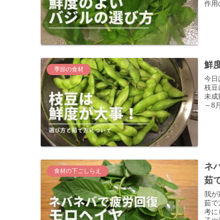
作用の
鮮
季節の食材
今日
枝豆
未成
～8
ネ
食材の下ごしらえ
茹
我が
茹で
考に