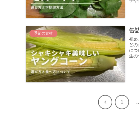
子や
缶
季節の食材
初め
どの
につ
生の
1