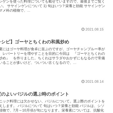
ンゲンを使った料理についても載せていますので、最後までご覧く
い。 サヤインゲンについて 1) 旬はいつ？栄養と効能 サヤインゲン
マメ科の植物で、...
2021.08.15
レシピ】ゴーヤとちくわの和風炒め
夏にはゴーヤ料理が食卓に並ぶのですが、ゴーヤチャンプルー率が
、レパートリーを増やすことを目的に今回は 『ゴーヤとちくわの
炒め』 を作りました。ちくわはサラダやおかずにもなるので常備
いることが多いけど、ついつい古くなるので、...
2021.08.14
度のよいバジルの選ぶ時のポイント
ニック料理には欠かせない、バジルについて。選ぶ際のポイントを
えします。 バジルについて 旬はいつ？栄養と効能 バジルは、シソ
植物で、7月～10月頃が旬になります。栄養素については、抗酸化