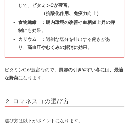
じで、
ビタミンCが豊富
。
（抗酸化作用、免疫力向上）
食物繊維
：
腸内環境の改善
や
血糖値上昇の抑
制
にも効果。
カリウム
：過剰な塩分を排出する働きがあ
り、
高血圧やむくみの解消に効果
。
ビタミンCが豊富なので、
風邪の引きやすい冬には、最適
な野菜
になります。
ロマネスコの選び方
選び方は以下がポイントになります。