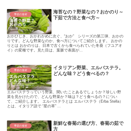
海苔なの？野菜なの？おかのり～
季節の食材
下茹で方法と食べ方～
おかひじき、おかわかめに次ぐ、“おか” シリーズの第三弾、おかの
りです。どんな野菜なのか、食べ方についてご紹介します。 おかの
りとは おかのりは、日本で古くから食べられていた冬葵（フユアオ
イ）の変種です。見た目は、葉脈で表面が...
イタリアン野菜、エルバステラ。
季節の食材
どんな味？どう食べるの？
エルバステラっていう野菜、聞いたことあるでしょうか？珍しい野
菜を見かけたので、どんな野菜か？味は？どう食べるの？につい
て、ご紹介します。 エルバステラとは エルバステラ（Erba Stella）
とは、イタリア語で “星の草” ...
新鮮な春菊の選び方、春菊の茹で
季節の食材
方