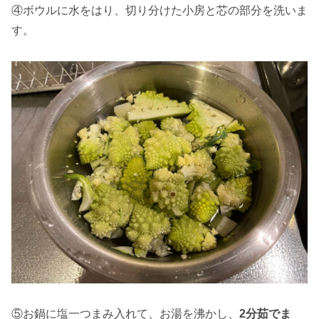
④ボウルに水をはり、切り分けた小房と芯の部分を洗いま
す。
⑤お鍋に塩一つまみ入れて、お湯を沸かし、
2分茹でま