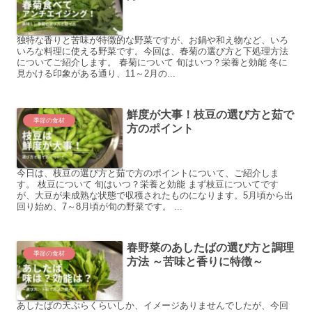
独特な香りと苦味が特徴的な野菜ですが、お鍋や和え物など、いろ
いろな料理に使える野菜です。今回は、春菊の選び方と下処理方法
についてご紹介します。 春菊について 旬はいつ？栄養と効能 冬に
見かける印象がある通り、11～2月の...
鮮度が大事！枝豆の選び方と茹で
季節の食材
方のポイント
今日は、枝豆の選び方と茹で方のポイントについて、ご紹介しま
す。 枝豆について 旬はいつ？栄養と効能 まず枝豆についてです
が、大豆が未成熟な状態で収穫されたものになります。5月頃から出
回り始め、7～8月頃が旬の野菜です。 ...
春野菜のあしたばの選び方と調理
季節の食材
方法 ～苦味と香りに特徴～
あしたばの天ぷらくらいしか、イメージありませんでしたが、今回