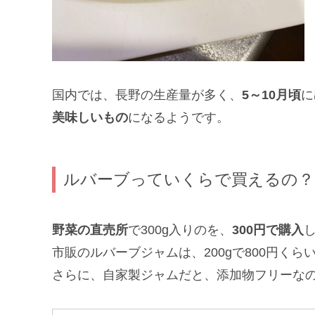
国内では、長野の生産量が多く、
5～10月頃
に
美味しいもの
になるようです。
ルバーブっていくらで買えるの？
野菜の直売所
で300g入りのを、
300円で購入
市販のルバーブジャムは、200gで800円く
さらに、自家製ジャムだと、添加物フリーな