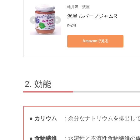
軽井沢 沢屋
沢屋 ルバーブジャムR
n-24r
Amazonで見る
効能
●
カリウム
：余分なナトリウムを排出し
●
食物繊維
：水溶性と不溶性食物繊維の両