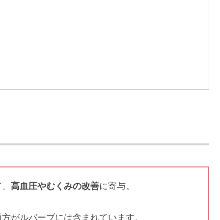
て、
高血圧やむくみの改善
に寄与。
方がルバーブには含まれています。