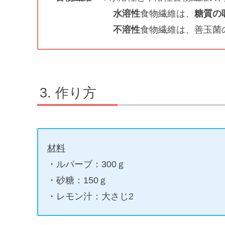
水溶性
食物繊維は、
糖質の
不溶性
食物繊維は、善玉菌
作り方
材料
・ルバーブ：300ｇ
・砂糖：150ｇ
・レモン汁：大さじ2