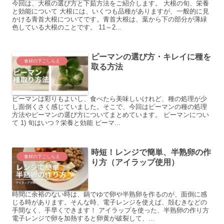
今回は、大根の選び方と下茹方法をご紹介します。 大根の旬、栄養
と効能について 大根には、いくつも品種がありますが、一般的に見
かける青首大根についてです。青首大根は、葉から下の部分が薄緑
色している大根のことです。 11～2...
ピーマンの選び方・キレイに種を
食材の下ごしらえ
取る方法
ピーマンは彩りもよいし、食べたら美味しいけれど、種の処理が少
し面倒くさく感じていました。そこで、今回はピーマンの種の処理
方法やピーマンの選び方についてまとめています。 ピーマンについ
て 1) 旬はいつ？栄養と効能 ピーマ...
時短！レンジで簡単、半熟卵の作
食材の下ごしらえ
り方（アイラップ使用）
時間に余裕のない時は、鍋でゆで卵や半熟卵を作るのが、面倒に感
じる時があります。そんな時、電子レンジを使えば、殻むきなどの
手間なく、手早くできます！ アイラップを使った、半熟卵の作り方
電子レンジで卵を加熱すると卵黄が破裂して、...