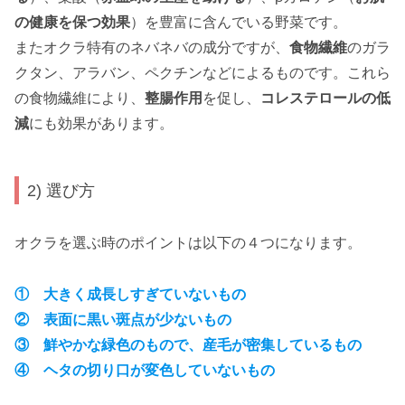
の健康を保つ効果
）を豊富に含んでいる野菜です。
またオクラ特有のネバネバの成分ですが、
食物繊維
のガラ
クタン、アラバン、ペクチンなどによるものです。これら
の食物繊維により、
整腸作用
を促し、
コレステロールの低
減
にも効果があります。
2) 選び方
オクラを選ぶ時のポイントは以下の４つになります。
① 大きく成長しすぎていないもの
② 表面に黒い斑点が少ないもの
③
鮮やかな緑色のもので、
産毛が密集しているもの
④ ヘタの切り口が変色していないもの