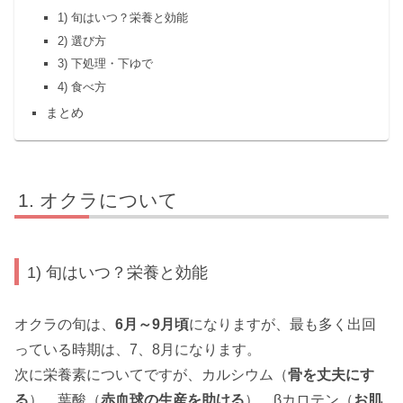
1) 旬はいつ？栄養と効能
2) 選び方
3) 下処理・下ゆで
4) 食べ方
まとめ
オクラについて
1) 旬はいつ？栄養と効能
オクラの旬は、
6月～9月頃
になりますが、最も多く出回
っている時期は、7、8月になります。
次に栄養素についてですが、カルシウム（
骨を丈夫にす
る
）、葉酸（
赤血球の生産を助ける
）、βカロテン（
お肌