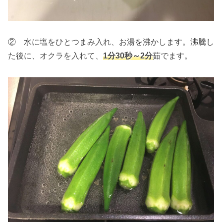
② 水に塩をひとつまみ入れ、お湯を沸かします。沸騰し
た後に、オクラを入れて、
1分30秒～2分
茹でます。